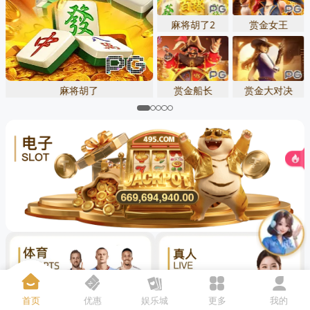
先点击
，再
“添加到主屏幕”
麻将胡了2
赏金女王
麻将胡了
赏金船长
赏金大对决
首页
优惠
娱乐城
更多
我的